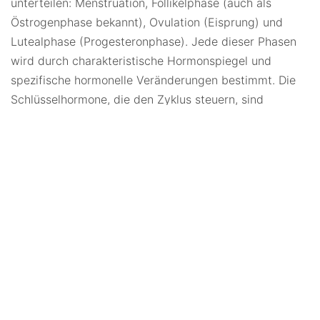
unterteilen: Menstruation, Follikelphase (auch als
Östrogenphase bekannt), Ovulation (Eisprung) und
Lutealphase (Progesteronphase). Jede dieser Phasen
wird durch charakteristische Hormonspiegel und
spezifische hormonelle Veränderungen bestimmt. Die
Schlüsselhormone, die den Zyklus steuern, sind
Progesteron, Östrogen, das luteinisierende Hormon
(LH) und das follikelstimulierende Hormon (FSH).