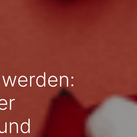
hwerden:
er
 und