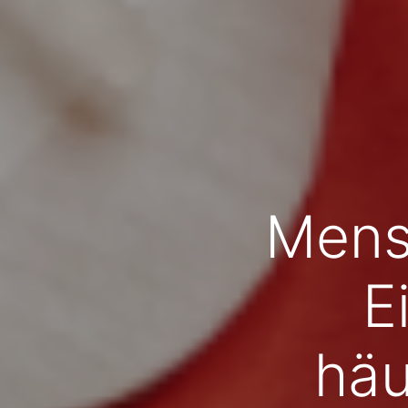
Mens
E
häu