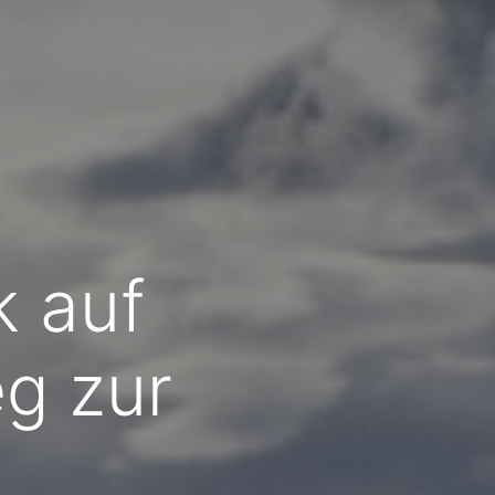
k auf
g zur