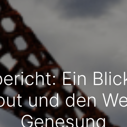
bericht: Ein Blic
out und den We
Genesung