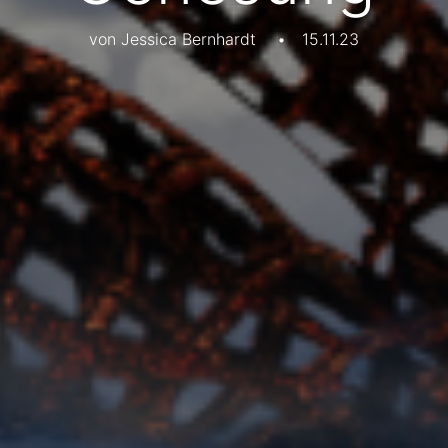
von Jessica Bernhardt
•
15.11.23