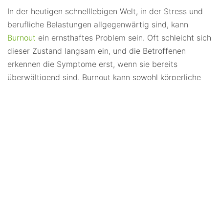
In der heutigen schnelllebigen Welt, in der Stress und
berufliche Belastungen allgegenwärtig sind, kann
Burnout
ein ernsthaftes Problem sein. Oft schleicht sich
dieser Zustand langsam ein, und die Betroffenen
erkennen die Symptome erst, wenn sie bereits
überwältigend sind. Burnout kann sowohl körperliche
als auch emotionale Auswirkungen haben. In diesem
Artikel werfen wir einen Blick auf einige häufige
Symptome von Burnout und die Gedanken, die
Personen haben, die an dieser erschöpfenden
Erkrankung leiden.
Die Symptome von Burnout
Ständige Erschöpfung:
Eine der markantesten
Eigenschaften von Burnout ist anhaltende
Erschöpfung. Du könntest dich selbst nach