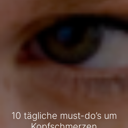
10 tägliche must-do’s um
Kopfschmerzen