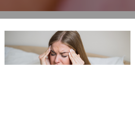
Es gibt mehrere hundert Arten von Kopfschmerzen.
Solltest du an regelmäßigen Kopfschmerzen leiden,
dann lasse dies bitte unbedingt ärztlich Abklären.
Wenn bei dir körperlich alles in Ordnung ist und du