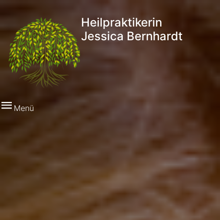
Heilpraktikerin
Jessica Bernhardt
Menü