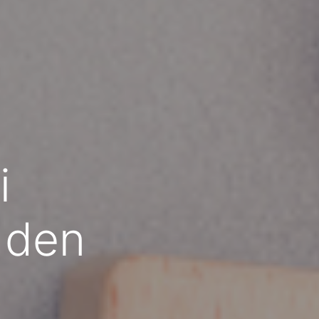
i
r den