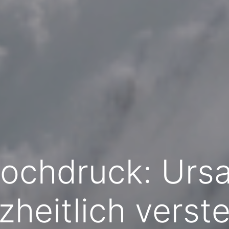
hochdruck: Urs
zheitlich verst