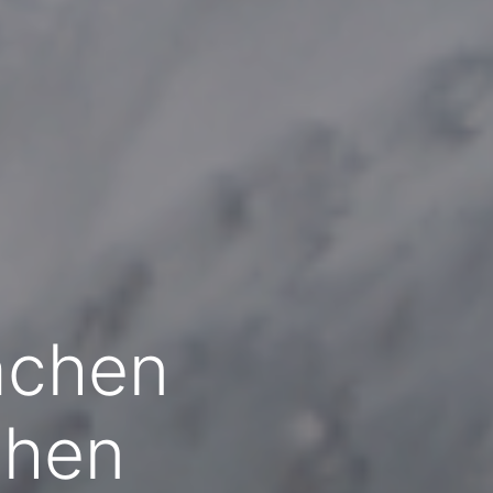
achen
ehen