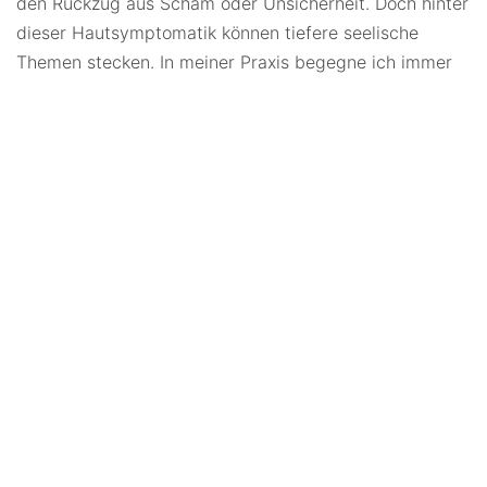
den Rückzug aus Scham oder Unsicherheit. Doch hinter
dieser Hautsymptomatik können tiefere seelische
Themen stecken. In meiner Praxis begegne ich immer
wieder Menschen, bei denen sich hinter der Psoriasis
auch ein innerer Konflikt verbirgt – eine Geschichte, die
erzählt werden möchte.
Die Haut als Spiegel der
Seele
Unsere Haut ist nicht nur ein Schutzmantel, sondern
auch ein
Kontaktorgan
. Sie grenzt uns ab, reguliert
unsere Temperatur, sie atmet und scheidet aus. Sie ist
Ausdrucks- und Darstellungsorgan zugleich, und sogar
ein Teil unserer Sexualität spiegelt sich in ihr wider.
Wenn die Haut sich krank zeigt, können wir uns fragen:
Was möchte hier sichtbar werden? Was will unser