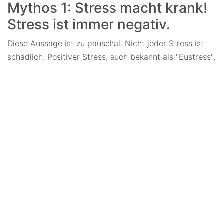
Mythos 1: Stress macht krank!
Stress ist immer negativ.
Diese Aussage ist zu pauschal. Nicht jeder Stress ist
schädlich. Positiver Stress, auch bekannt als "Eustress",
kann motivieren und zu Höchstleistungen anspornen.
Krank macht vor allem anhaltender negativer Stress,
besonders wenn keine Veränderungen im Lebensstil
vorgenommen werden.
Mythos 2: Stress entsteht
durch zu viel Arbeit!
Es ist nicht die Menge der Arbeit, sondern die Art der
Arbeit, die Stress verursacht. Stress resultiert eher aus
Aufgaben, die keine Freude bereiten. Ein Job, der
wirklich am Herzen liegt, kann wenig stressig sein.