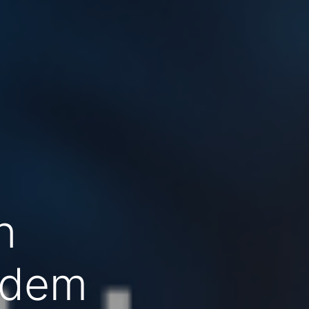
n
ndem