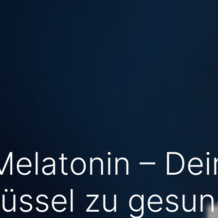
Melatonin – Dei
lüssel zu gesu