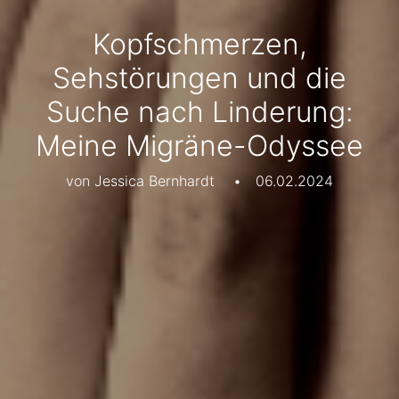
Kopfschmerzen,
Sehstörungen und die
Suche nach Linderung:
Meine Migräne-Odyssee
von Jessica Bernhardt
•
06.02.2024