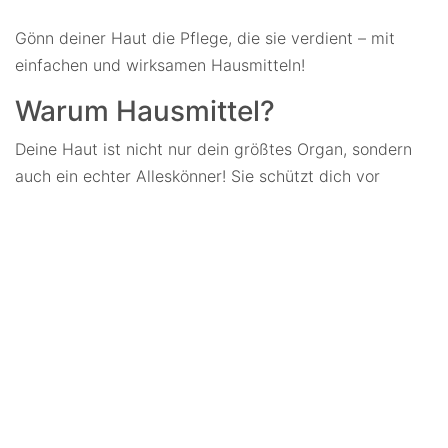
Gönn deiner Haut die Pflege, die sie verdient – mit
einfachen und wirksamen Hausmitteln!
Warum Hausmittel?
Deine Haut ist nicht nur dein größtes Organ, sondern
auch ein echter Alleskönner! Sie schützt dich vor
äußeren Einflüssen, reguliert deine Temperatur und
sorgt dafür, dass du dich wohl in deiner Haut fühlst.
Doch dafür braucht sie auch die richtige Pflege. Die
gute Nachricht: Du musst nicht immer zu teuren
Cremes greifen, denn die Natur bietet viele einfache
und wirksame Hausmittel, die deiner Haut guttun und
sie mit wertvollen Nährstoffen versorgen.
1. Olivenöl: Der Alleskönner für
trockene Haut