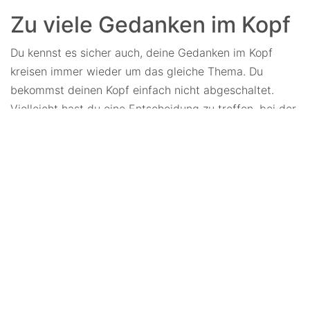
Zu viele Gedanken im Kopf
Du kennst es sicher auch, deine Gedanken im Kopf
kreisen immer wieder um das gleiche Thema. Du
bekommst deinen Kopf einfach nicht abgeschaltet.
Vielleicht hast du eine Entscheidung zu treffen, bei der
du einfach nicht weißt in welche Richung du gehen
sollst. Vielleicht ist etwas blöd gelaufen und du denkst
immer wieder darüber nach, was du hättest anders
machen können. Vielleicht hast du auch einfach viel zu
viel zu tun und gehst im Kopf immer wieder deine Liste
durch.
Dabei findest du manchmal die besten Antworten,
wenn du endlich mal aufhörst über alles nach zu
denken und die Gedanken von deinem Bewusstsein in
dein Unterbewusstsein schiebst. So wie du manchmal