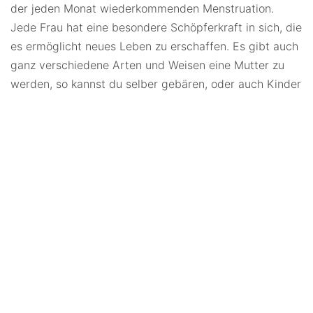
der jeden Monat wiederkommenden Menstruation.
Jede Frau hat eine besondere Schöpferkraft in sich, die
es ermöglicht neues Leben zu erschaffen. Es gibt auch
ganz verschiedene Arten und Weisen eine Mutter zu
werden, so kannst du selber gebären, oder auch Kinder
adoptieren bzw. annehmen als deine eigenen und wirst
auch damit zur Mutter. Bemuttern kannst du, zum
Beispiel deinen Mann, dein Haustier… Was macht
Mutter sein, aber eigentlich aus? Mutter sein heißt
bedingungslos lieben zu können. Es bedeutet sich zu
kümmern und sich selbst hinten an zu stellen. Eine
gesunde Einstellung zu seiner Mutterfacette bedeutet
aber auch nicht zu übermuttern, also sich nicht selbst
zu vergessen und nur noch für die Kinder da zu sein.
Sondern alle seine Facetten der Weiblichkeit zu leben.
Sonst ist ein Empty-Nest-Syndrom quasi
vorprogrammiert. Und die gesündeste, mit sich im