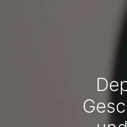
Dep
Gesc