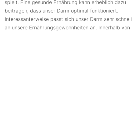
spielt. Eine gesunde Ernährung kann erheblich dazu
beitragen, dass unser Darm optimal funktioniert.
Interessanterweise passt sich unser Darm sehr schnell
an unsere Ernährungsgewohnheiten an. Innerhalb von
nur einer Woche kann sich die Darmflora auf eine rein
vegetarische oder fleischhaltige Ernährung einstellen.
Dies zeigt, wie flexibel und anpassungsfähig unser
Verdauungssystem ist.
Ballaststoffe: Die Lieblinge
des Darms
Ballaststoffe aus Obst, Gemüse und Vollkornprodukten
sind essenziell für einen gesunden Darm. Diese
unverdaulichen Pflanzenfasern regen die
Darmbewegungen an und fördern eine regelmäßige
Verdauung. Allerdings sollte man darauf achten, dass