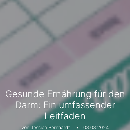
Gesunde Ernährung für den
Darm: Ein umfassender
Leitfaden
von Jessica Bernhardt
•
08.08.2024