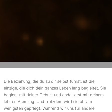
Die Beziehung, die du zu dir selbst führst, ist die
einzige, die dich dein ganzes Leben lang begleitet. Sie
beginnt mit deiner Geburt und endet erst mit deinem
letzten Atemzug. Und trotzdem wird sie oft am
wenigsten gepflegt. Während wir uns für andere