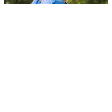
„Gib einfach dein Bestes“- wer hat das früher nicht
gehört, bei den Bundes Jugendspielen oder in anderen
Situationen. „Du musst nicht gewinnen, gib einfach nur
dein Bestes.“ Doch was ist mein Bestes? Und ist nicht
„das Beste gerade gut genug“?
Gibst du immer dein Bestes?
Wie oft liegst du Abends wach im Bett und grübelst.
'Ob du in dieser einen Situation wirklich dein Bestes
gegeben hast, wäre das und das nicht viel besser
gewesen'? 'Hättest du nicht vielleicht das und das
heute schaffen können'? 'Hast du heute wirklich ALLES
gegeben'?