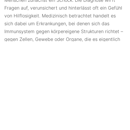
Menschen zunächst ein Schock. Die Diagnose wirft
Fragen auf, verunsichert und hinterlässt oft ein Gefühl
von Hilflosigkeit. Medizinisch betrachtet handelt es
sich dabei um Erkrankungen, bei denen sich das
Immunsystem gegen körpereigene Strukturen richtet –
gegen Zellen, Gewebe oder Organe, die es eigentlich
schützen sollte. Autoimmunerkrankungen sind kein
einzelnes Krankheitsbild, sondern ein Sammelbegriff für
viele sehr unterschiedliche Erkrankungen. Und trotz
intensiver Forschung ist ihre genaue Ursache bis heute
nicht vollständig geklärt.
Was man weiß: Bei vielen Betroffenen besteht eine
genetische Veranlagung. Doch Gene allein erklären
nicht alles. Sie sind eher wie eine geladene Pistole – ob
sie „abgedrückt“ wird, hängt von vielen weiteren
Faktoren ab. Umwelt, Stress, Infektionen,